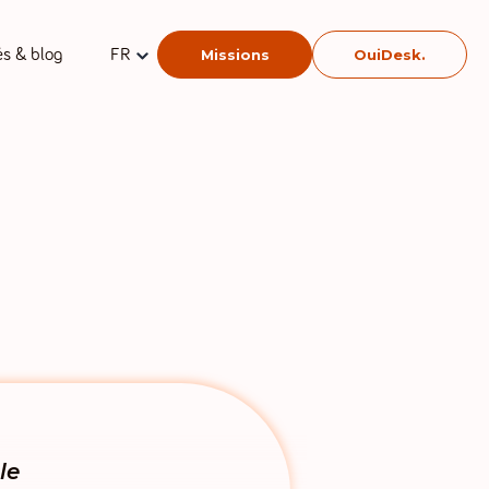
és & blog
FR
Missions
OuiDesk.
le