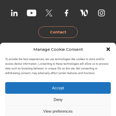
Contact
Manage Cookie Consent
Lille
Lyon
To provide the best experiences, we use technologies like cookies to store and/or
+33 3 20 27 34 55
+33 6 37 49 03 66
access device information. Consenting to these technologies will allow us to process
Bruxelles
Valence
data such as browsing behavior or unique IDs on this site. Not consenting or
Parc de la Côte
Espace de
withdrawing consent, may adversely affect certain features and functions.
Joire
Coworking
+32 494 902 220
+33 6 38 53 13 81
44 avenue de la
Cardinal Workside
Nantes
Marseille
Marne
60 Quai Perrache
Spaces
Espace coworking
Accept
59290
69002 LYON
Avenue Herrmann-
Le Moulin Digital
+33 6 72 55 24 06
+33 7 88 37 09 59
WASQUEHAL
Debroux, 54
1 Rue Roland
Paris
Deny
Voir la carte
1160 AUDERGHEM
Moreno
Coworking Le
Spaces
Voir la carte
26300 ALIXAN
Palace _icilundi
132 Bd Michelet
+33 6 72 55 24 06
Voir la carte
View preferences
4 Rue Voltaire
13008 MARSEILLE
Voir la carte