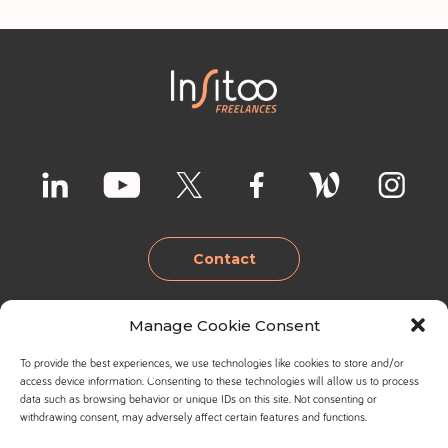
Contact
Manage Cookie Consent
Lille
Lyon
To provide the best experiences, we use technologies like cookies to store and/or
+33 3 20 27 34 55
+33 6 37 49 03 66
access device information. Consenting to these technologies will allow us to process
Bruxelles
Valence
data such as browsing behavior or unique IDs on this site. Not consenting or
Parc de la Côte
Espace de
withdrawing consent, may adversely affect certain features and functions.
Joire
Coworking
+32 494 902 220
+33 6 38 53 13 81
44 avenue de la
Cardinal Workside