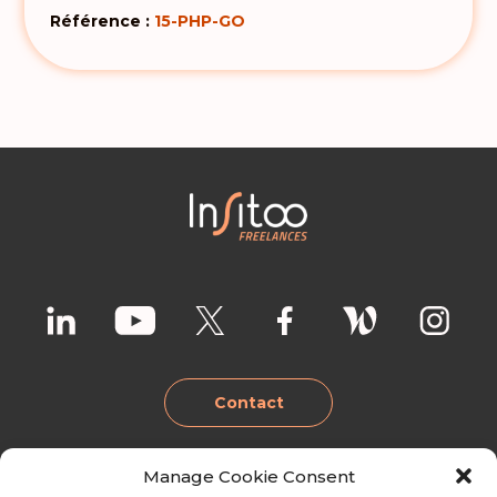
Référence :
15-PHP-GO
Contact
Manage Cookie Consent
Lille
Lyon