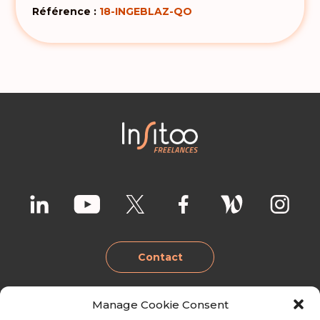
Référence :
18-INGEBLAZ-QO
Contact
Manage Cookie Consent
Lille
Lyon