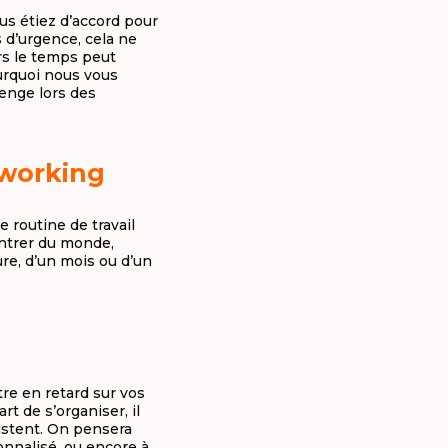
us étiez d’accord pour
 d’urgence, cela ne
rs le temps peut
ourquoi nous vous
lenge lors des
-working
 routine de travail
ontrer du monde,
re, d’un mois ou d’un
re en retard sur vos
t de s’organiser, il
xistent. On pensera
onnalisé, ou encore à