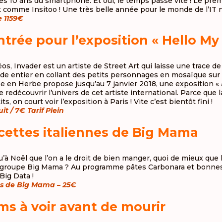
les 10 ans du smartphone. Et oui, le temps passe vite ! Le prem
ut comme Insitoo ! Une très belle année pour le monde de l’IT 
e 1159€
ntrée pour l’exposition « Hello My
os, Invader est un artiste de Street Art qui laisse une trace d
de entier en collant des petits personnages en mosaïque sur l
e en Herbe propose jusqu’au 7 janvier 2018, une exposition «
e redécouvrir l’univers de cet artiste international. Parce que l
s, on court voir l’exposition à Paris ! Vite c’est bientôt fini !
it / 7€ Tarif Plein
ecettes italiennes de Big Mama
qu’à Noël que l’on a le droit de bien manger, quoi de mieux que l
e groupe Big Mama ? Au programme pâtes Carbonara et bonnes 
Big Data !
nes de Big Mama – 25€
lms à voir avant de mourir