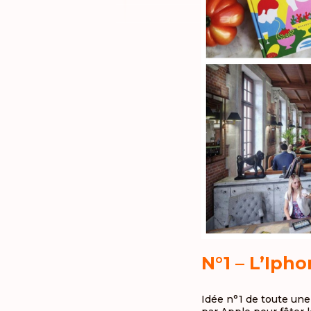
N°1 – L’Iph
Idée n°1 de toute une