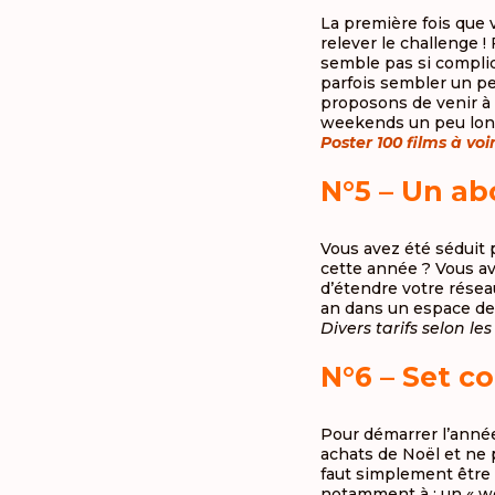
La première fois que 
relever le challenge 
semble pas si compliq
parfois sembler un peu
proposons de venir à 
weekends un peu lon
Poster 100 films à vo
N°5 – Un a
Vous avez été séduit 
cette année ? Vous av
d’étendre votre résea
an dans un espace de
Divers tarifs selon les
N°6 – Set c
Pour démarrer l’année
achats de Noël et ne p
faut simplement être 
notamment à : un « wee