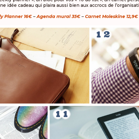
ne idée cadeau qui plaira aussi bien aux accrocs de l’organisat
y Planner 16€
–
Agenda mural 35€
–
Carnet Moleskine 12,9€