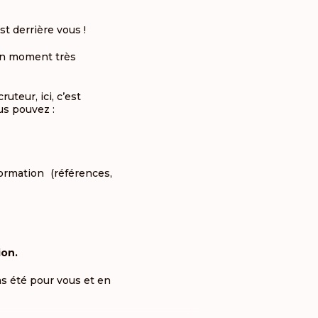
st derrière vous !
 un moment très
uteur, ici, c’est
ous pouvez :
rmation (références,
ion.
as été pour vous et en