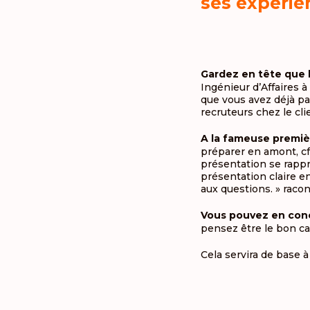
ses expérie
Gardez en tête que l
Ingénieur d’Affaires à
que vous avez déjà pa
recruteurs chez le cli
A la fameuse premiè
préparer en amont, cf 
présentation se rappro
présentation claire en
aux questions. » raco
Vous pouvez en concl
pensez être le bon ca
Cela servira de base à