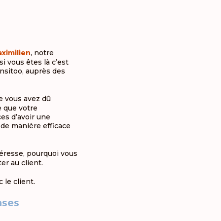
ximilien
, notre
i vous êtes là c’est
nsitoo, auprès des
e vous avez dû
e que votre
ces d’avoir une
 de manière efficace
éresse, pourquoi vous
r au client.
le client.
nses