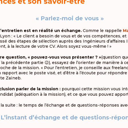
nces et son savoir-être
« Parlez-moi de vous »
’entretien est en réalité un échange.
Comme le rappelle
Ma
 Lyon : « Le client a besoin de vous et de vos compétences, et s
ssé des étapes de sélection auprès des Ingénieurs d’affaires I
ent, à la lecture de votre CV. Alors soyez vous-même ! »
re question, « pouvez-vous vous présenter ? »
(question qu
la précédente partie 😉), essayez de l’orienter de manière à c
che de la mission. « Pour l’entretien, je conseille aux freelan
 rapport avec le poste visé, et d’être à l’écoute pour répondre
nte Zaïneb.
usion parler de la mission :
pourquoi cette mission vous int
ndidat (adéquation à la mission), et ce que vous pouvez apporte
 la suite : le temps de l’échange et de questions-réponses avec 
L’instant d’échange et de questions-répo