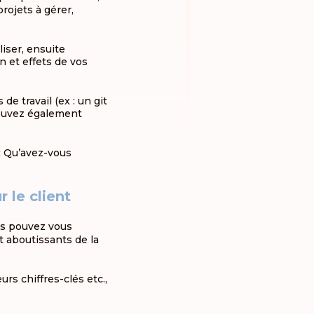
rojets à gérer,
iser, ensuite
n et effets de vos
e travail (ex : un git
pouvez également
:
Qu’avez-vous
 le client
us pouvez vous
t aboutissants de la
rs chiffres-clés etc.,