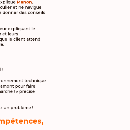
’explique
Manon
,
culier et ne navigue
de donner des conseils
leur expliquant le
n et leurs
que le client attend
e.
 !
vironnement technique
n amont pour faire
arche ! » précise
z un problème !
ompétences,