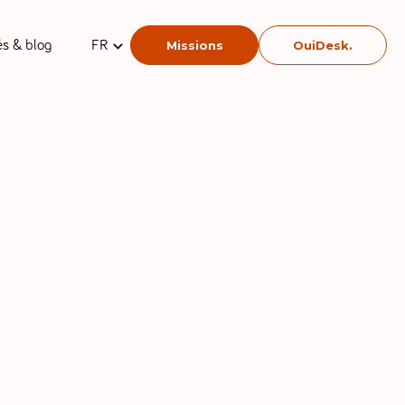
és & blog
FR
Missions
OuiDesk.