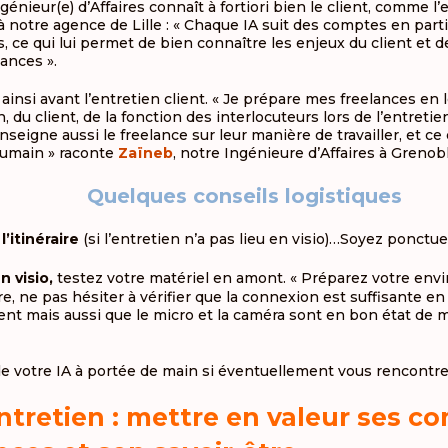
ngénieur(e) d’Affaires connaît à fortiori bien le client, comme l
à notre agence de Lille : « Chaque IA suit des comptes en parti
, ce qui lui permet de bien connaître les enjeux du client et 
ances ».
 ainsi avant l’entretien client. « Je prépare mes freelances en 
, du client, de la fonction des interlocuteurs lors de l’entretie
seigne aussi le freelance sur leur manière de travailler, et ce 
 humain » raconte
Zaïneb
, notre Ingénieure d’Affaires à Grenobl
Quelques conseils logistiques
l’itinéraire
(si l’entretien n’a pas lieu en visio)…Soyez ponctuel
n visio,
testez votre matériel en amont. « Préparez votre en
ire, ne pas hésiter à vérifier que la connexion est suffisante e
ent mais aussi que le micro et la caméra sont en bon état de m
e votre IA à portée de main si éventuellement vous rencontre
ntretien : mettre en valeur ses c