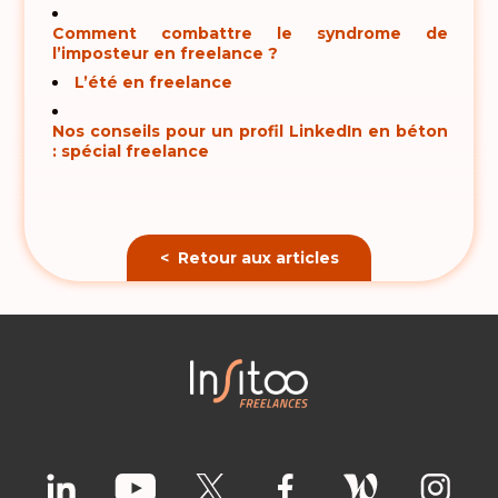
Comment combattre le syndrome de
l’imposteur en freelance ?
L’été en freelance
Nos conseils pour un profil LinkedIn en béton
: spécial freelance
< Retour aux articles