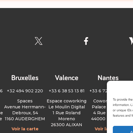
Bruxelles
Valence
Nantes
66
+32 494 902 220
+33 6 38 53 13 81
+33 6 72 55 24 06
+
To provide the
Spaces
Espace coworking
Coworking Le
information. C
Avenue Herrmann-
Le Moulin Digital
Palace _icilundi
or unique IDs 
de
Debroux, 54
1 Rue Roland
4 Rue Voltaire
1
features and f
e
1160 AUDERGHEM
Moreno
44000 NANTES
26300 ALIXAN
Voir la carte
Voir la carte
A