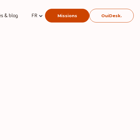
és & blog
FR
Missions
OuiDesk.