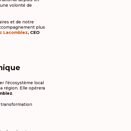
ses
 une volonté de
ires et de notre
 accompagnement plus
ic Lacomblez
, CEO
mique
er l’écosystème local
 région. Elle opérera
omblez
.
a transformation