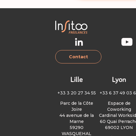
Contact
Lille
Lyon
+33 3 20 27 34 55
+33 6 37 49 03 
Parc de la Côte
Espace de
Joire
Coworking
44 avenue de la
Cardinal Worksi
Marne
60 Quai Perrach
59290
69002 LYON
WASQUEHAL