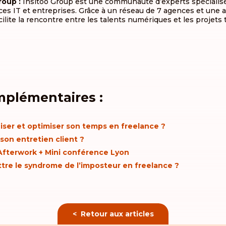
roup :
Insitoo Group est une communauté d’experts spécialisé
nces IT et entreprises. Grâce à un réseau de 7 agences et une
cilite la rencontre entre les talents numériques et les projets
ook
ter
nkedIn
Email
mplémentaires :
ser et optimiser son temps en freelance ?
on entretien client ?
 Afterwork + Mini conférence Lyon
e le syndrome de l’imposteur en freelance ?
< Retour aux articles