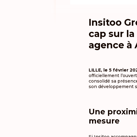
Insitoo G
cap sur l
agence à 
LILLE, le 5 février 20
officiellement l’ouve
consolidé sa présence
son développement str
Une proxim
mesure
Si Insitoo accompagna