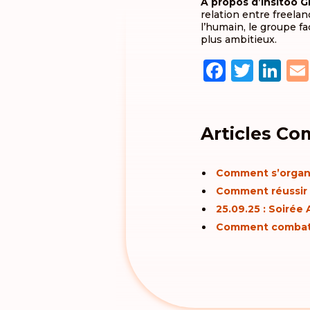
À propos d’Insitoo G
relation entre freela
l’humain, le groupe fa
plus ambitieux.
Faceb
Twit
Li
Articles Co
Comment s’organi
Comment réussir s
25.09.25 : Soirée
Comment combattr