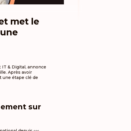
et met le
’une
 IT & Digital, annonce
lle. Après avoir
t une étape clé de
nement sur
 national depuis