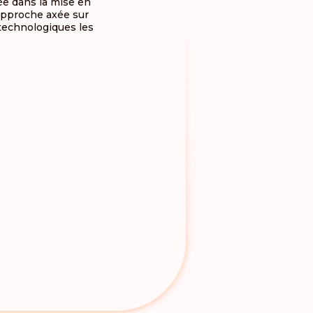
e dans la mise en
 approche axée sur
 technologiques les