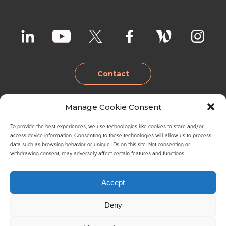
Contact
Manage Cookie Consent
Lille
Lyon
To provide the best experiences, we use technologies like cookies to store and/or
+33 3 20 27 34 55
+33 6 37 49 03 66
access device information. Consenting to these technologies will allow us to process
Bruxelles
Valence
data such as browsing behavior or unique IDs on this site. Not consenting or
Parc de la Côte
Espace de
withdrawing consent, may adversely affect certain features and functions.
Joire
Coworking
+32 494 902 220
+33 6 38 53 13 81
44 avenue de la
Cardinal Workside
Nantes
Marseille
Marne
60 Quai Perrache
Spaces
Espace coworking
Accept
59290
69002 LYON
Avenue Herrmann-
Le Moulin Digital
+33 6 72 55 24 06
+33 7 88 37 09 59
WASQUEHAL
Debroux, 54
1 Rue Roland
Paris
Deny
Voir la carte
1160 AUDERGHEM
Moreno
Coworking Le
Spaces
Voir la carte
26300 ALIXAN
Palace _icilundi
132 Bd Michelet
+33 6 72 55 24 06